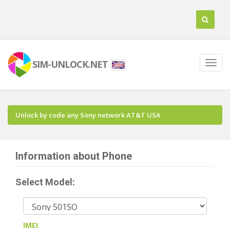
SIM-UNLOCK.NET
Unlock by code any Sony network AT&T USA
Information about Phone
Select Model:
IMEI